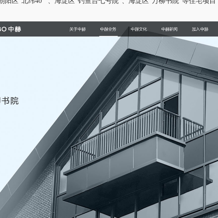
区“北纬40°”、海淀区“钓鱼台七号院”、海淀区“万柳书院”等住宅项